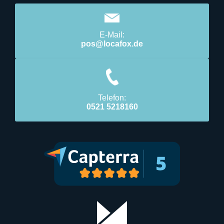
E-Mail:
pos@locafox.de
Telefon:
0521 5218160