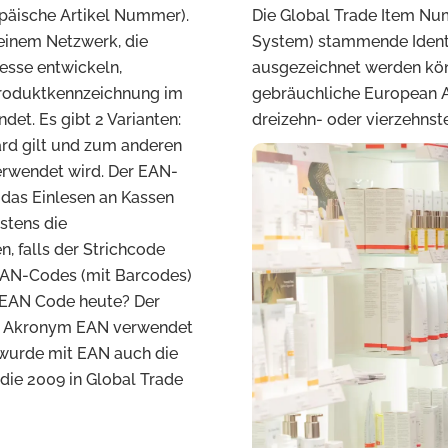
päische Artikel Nummer).
Die Global Trade Item Nu
inem Netzwerk, die
System) stammende Identi
esse entwickeln,
ausgezeichnet werden könn
Produktkennzeichnung im
gebräuchliche European Ar
det. Es gibt 2 Varianten:
dreizehn- oder vierzehnstel
ard gilt und zum anderen
verwendet wird. Der EAN-
r das Einlesen an Kassen
stens die
, falls der Strichcode
 EAN-Codes (mit Barcodes)
r EAN Code heute? Der
ls Akronym EAN verwendet
 wurde mit EAN auch die
die 2009 in Global Trade