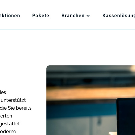
nktionen
Pakete
Branchen
Kassenlösun
des
unterstützt
die Sie bereits
ierten
estattet
moderne