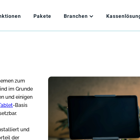
nktionen
Pakete
Branchen
Kassenlösun
stemen zum
ind im Grunde
en und einigen
Tablet
-Basis
setzbar.
stalliert und
rteil der