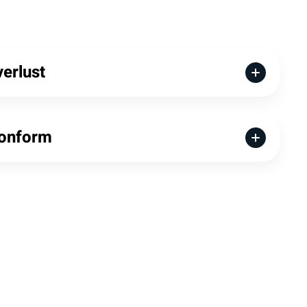
erlust
let Kassen ist, dass alle Ihre Daten in der Cloud
 sollte es mal zum Diebstahl oder Schaden des
onform
re Daten nicht verloren. Sie können außerdem zu
es Kassensystems auf die Daten Ihres Geschäfts
100% finanzamtkonform, da wir alle
GoBD
- und
 erfüllen. Profitieren Sie von unserem
ystem mit
Cloud-TSE
- und vielem mehr!