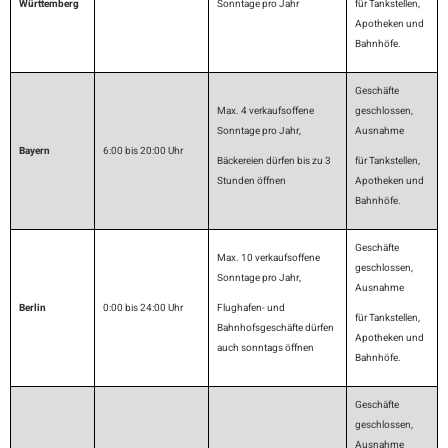
Württemberg
Sonntage pro Jahr
für Tankstellen,
Apotheken und
Bahnhöfe.
Geschäfte
Max. 4 verkaufsoffene
geschlossen,
Sonntage pro Jahr,
Ausnahme
Bayern
6:00 bis 20:00 Uhr
Bäckereien dürfen bis zu 3
für Tankstellen,
Stunden öffnen
Apotheken und
Bahnhöfe.
Geschäfte
Max. 10 verkaufsoffene
geschlossen,
Sonntage pro Jahr,
Ausnahme
Berlin
0:00 bis 24:00 Uhr
Flughafen- und
für Tankstellen,
Bahnhofsgeschäfte dürfen
Apotheken und
auch sonntags öffnen
Bahnhöfe.
Geschäfte
geschlossen,
Ausnahme