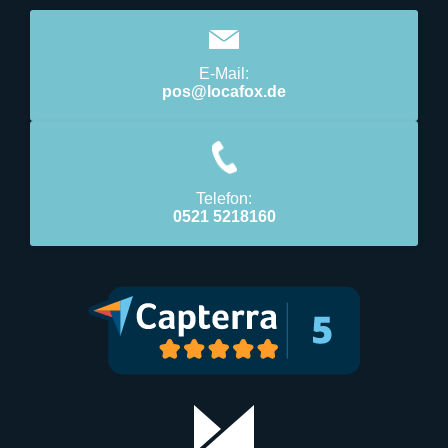
E-Mail:
pos@locafox.de
Telefon:
0521 5218160